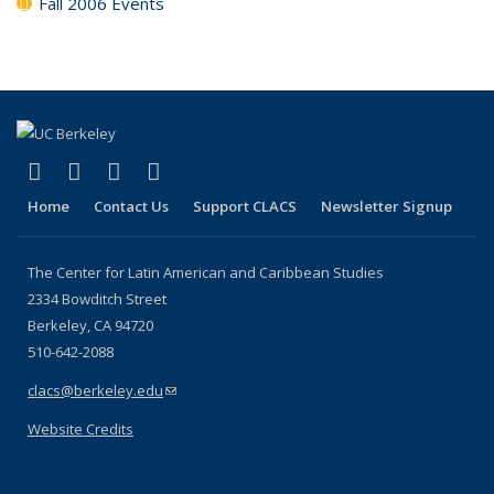
Fall 2006 Events
(link is external)
(link is external)
(link is external)
(link is external)
Facebook
LinkedIn
YouTube
Instagram
Home
Contact Us
Support CLACS
Newsletter Signup
The Center for Latin American and Caribbean Studies
2334 Bowditch Street
Berkeley, CA 94720
510-642-2088
clacs@berkeley.edu
(link sends e-mail)
Website Credits